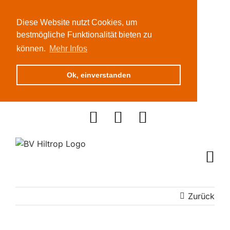
Diese Website nutzt Cookies, um
bestmögliche Funktionalität bieten zu
können.
Mehr Infos
Ok, einverstanden
Zum
Inhalt
springen
Zurück