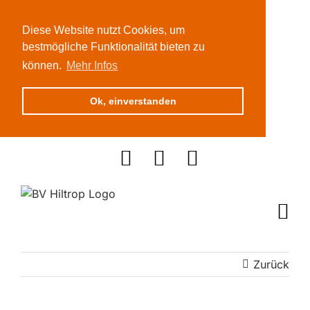
Diese Website nutzt Cookies, um
bestmögliche Funktionalität bieten zu
können.
Mehr Infos
Ok, einverstanden
Zum
Inhalt
springen
Zurück