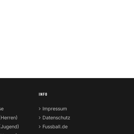
INFO
se
Impressum
(Herren)
Datenschutz
(Jugend)
Fussball.de