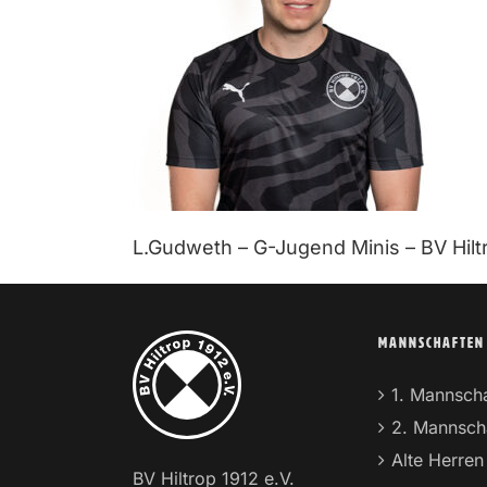
L.Gudweth – G-Jugend Minis – BV Hilt
MANNSCHAFTEN
1. Mannscha
2. Mannsch
Alte Herren
BV Hiltrop 1912 e.V.