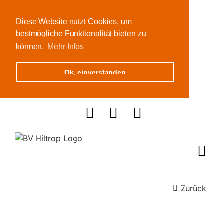
Diese Website nutzt Cookies, um
bestmögliche Funktionalität bieten zu
können.
Mehr Infos
Ok, einverstanden
Zum
Inhalt
springen
Zurück