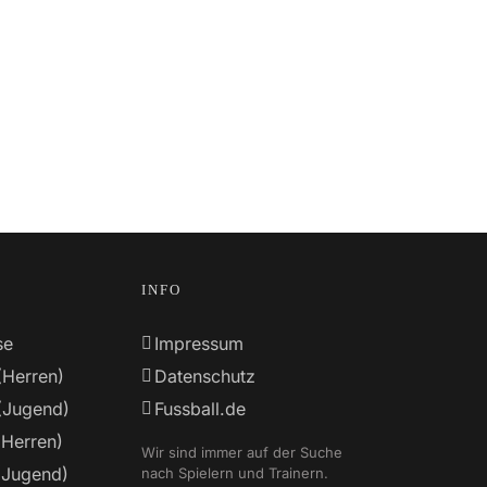
INFO
se
Impressum
(Herren)
Datenschutz
(Jugend)
Fussball.de
(Herren)
Wir sind immer auf der Suche
(Jugend)
nach Spielern und Trainern.