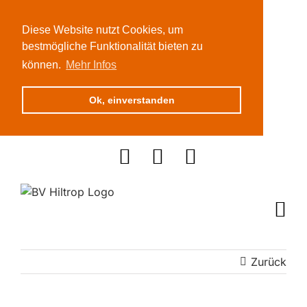
Diese Website nutzt Cookies, um
bestmögliche Funktionalität bieten zu
können.
Mehr Infos
Ok, einverstanden
Zum
Inhalt
springen
Zurück