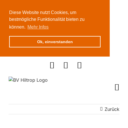
Diese Website nutzt Cookies, um
bestmögliche Funktionalität bieten zu
können.
Mehr Infos
Ok, einverstanden
Zum
Inhalt
springen
Zurück