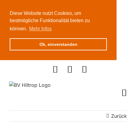
Diese Website nutzt Cookies, um
bestmögliche Funktionalität bieten zu
können.
Mehr Infos
Ok, einverstanden
Zum
Inhalt
springen
Zurück