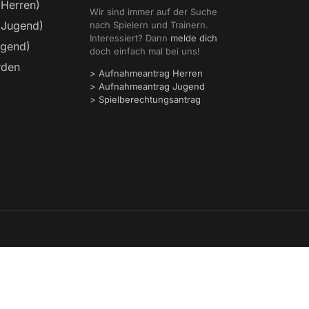
(Herren)
Wir sind immer auf der Suche
(Jugend)
nach Spielern und Trainern.
Interessiert? Dann
melde dich
ugend)
doch einfach mal bei uns!
rden
> Aufnahmeantrag Herren
> Aufnahmeantrag Jugend
> Spielberechtungsantrag