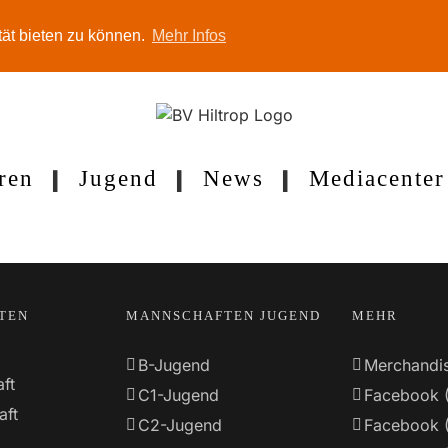
tät bieten zu können.
Mehr Infos
ren
Jugend
News
Mediacenter
TEN
MANNSCHAFTEN JUGEND
MEHR
B-Jugend
Merchandi
ft
C1-Jugend
Facebook 
aft
C2-Jugend
Facebook 