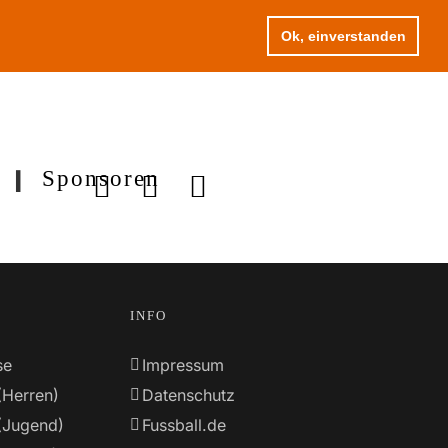
Ok, einverstanden
Sponsoren
INFO
se
Impressum
(Herren)
Datenschutz
(Jugend)
Fussball.de