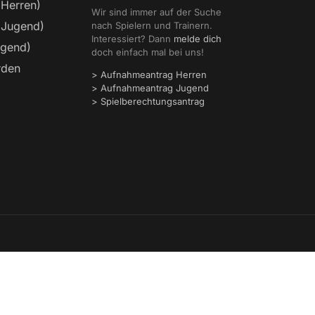
(Herren)
Wir sind immer auf der Suche
(Jugend)
nach Spielern und Trainern.
Interessiert? Dann
melde dich
ugend)
doch einfach mal bei uns!
rden
> Aufnahmeantrag Herren
> Aufnahmeantrag Jugend
> Spielberechtungsantrag