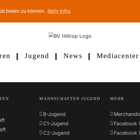
tät bieten zu können.
Mehr Infos
ren
Jugend
News
Mediacenter
TEN
MANNSCHAFTEN JUGEND
MEHR
B-Jugend
Merchandi
ft
C1-Jugend
Facebook 
aft
C2-Jugend
Facebook 