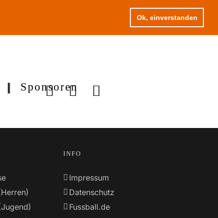
Ok, einverstanden
Sponsoren
INFO
se
Impressum
(Herren)
Datenschutz
(Jugend)
Fussball.de